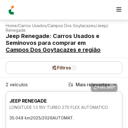
Home
/
Carros Usados
/
Campos Dos Goytacazes
/
Jeep
/
Renegade
Jeep Renegade: Carros Usados e
Seminovos para comprar
em
Campos Dos Goytacazes
e região
Filtros
2 veículos
Mais relevantes
Foto 360º
JEEP RENEGADE
LONGITUDE 1.3 16V TURBO 270 FLEX AUTOMATICO
35.048 km
2025/2026
AUTOMAT.