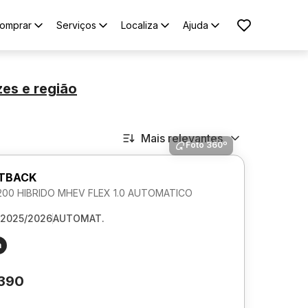
omprar
Serviços
Localiza
Ajuda
zes
e região
Mais relevantes
Foto 360º
STBACK
00 HIBRIDO MHEV FLEX 1.0 AUTOMATICO
2025/2026
AUTOMAT.
m
.390