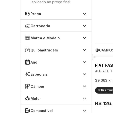
aplicado ao preço final
Preço
Carroceria
Marca e Modelo
Quilometragem
CAMPOS
Ano
FIAT FA
AUDACE T
Especiais
39.063 k
Câmbio
Premiu
Motor
R$ 126
Combustível