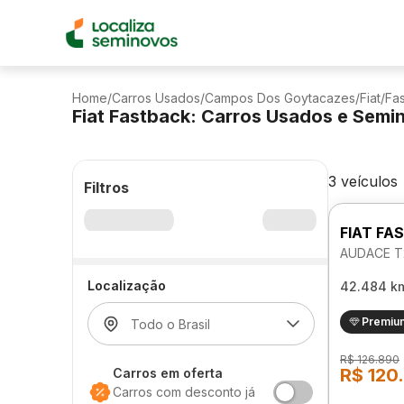
Home
/
Carros Usados
/
Campos Dos Goytacazes
/
Fiat
/
Fa
Fiat Fastback: Carros Usados e Semi
3 veículos
Filtros
FIAT FA
AUDACE T
Localização
42.484 k
Premiu
R$ 126.890
R$ 120
Carros em oferta
Carros com desconto já