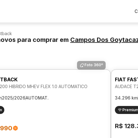
C
stback
novos para comprar
em
Campos Dos Goytaca
Foto 360º
STBACK
FIAT FA
200 HIBRIDO MHEV FLEX 1.0 AUTOMATICO
AUDACE T2
m
2025/2026
AUTOMAT.
34.296 km
m
Premiu
R$ 128
.990