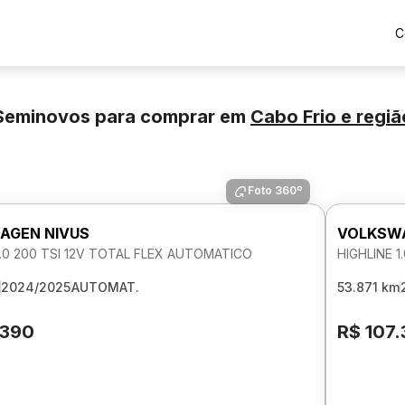
C
Seminovos para comprar
em
Cabo Frio
e regiã
Foto 360º
AGEN NIVUS
VOLKSWA
1.0 200 TSI 12V TOTAL FLEX AUTOMATICO
HIGHLINE 
2024/2025
AUTOMAT.
53.871 km
.390
R$ 107