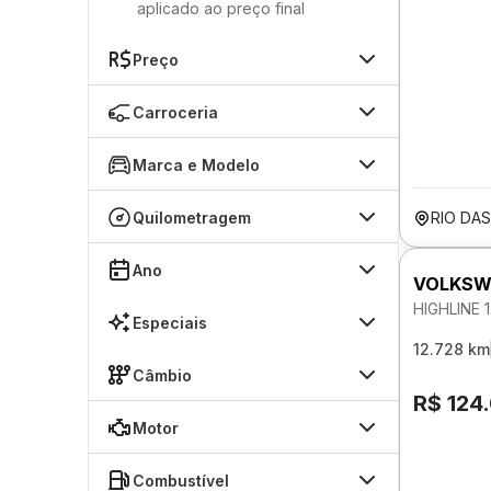
aplicado ao preço final
Preço
Carroceria
Marca e Modelo
Quilometragem
RIO DA
Ano
VOLKSW
HIGHLINE 
Especiais
12.728 km
Câmbio
R$ 124
Motor
Combustível