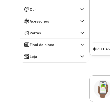
Cor
Acessórios
Portas
Final da placa
RIO DA
Loja