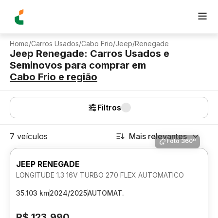
Home
/
Carros Usados
/
Cabo Frio
/
Jeep
/
Renegade
Jeep Renegade: Carros Usados e
Seminovos para comprar
em
Cabo Frio
e região
Filtros
7 veículos
Mais relevantes
Foto 360º
JEEP RENEGADE
LONGITUDE 1.3 16V TURBO 270 FLEX AUTOMATICO
35.103 km
2024/2025
AUTOMAT.
R$ 123.990