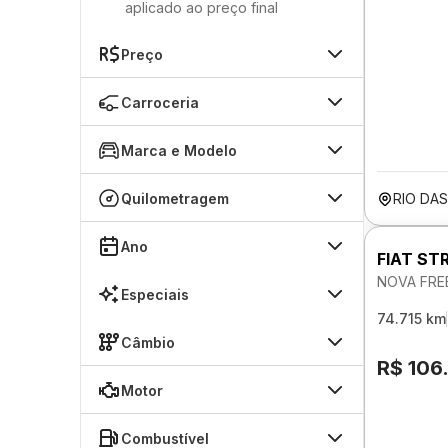
aplicado ao preço final
Preço
Carroceria
Marca e Modelo
Quilometragem
RIO DA
Ano
FIAT ST
NOVA FRE
Especiais
74.715 km
Câmbio
R$ 106
Motor
Combustível