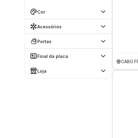
Cor
Acessórios
Portas
Final da placa
CABO F
Loja