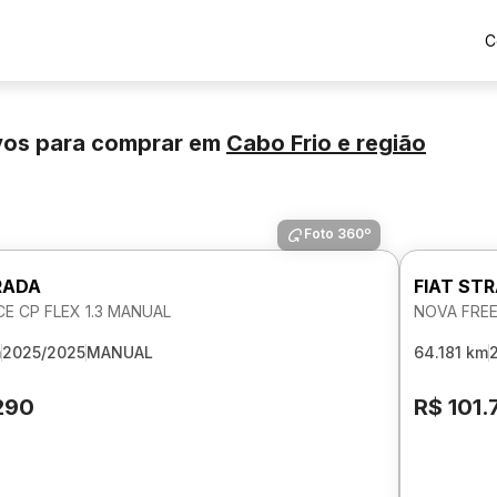
C
vos para comprar
em
Cabo Frio
e região
Foto 360º
RADA
FIAT ST
E CP FLEX 1.3 MANUAL
NOVA FREE
m
2025/2025
MANUAL
64.181 km
290
R$ 101.