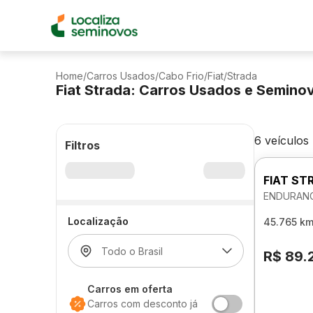
Home
/
Carros Usados
/
Cabo Frio
/
Fiat
/
Strada
Fiat Strada: Carros Usados e Semino
6 veículos
Filtros
FIAT ST
ENDURANC
Localização
45.765 k
R$ 89.
Carros em oferta
Carros com desconto já