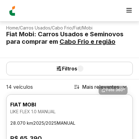
Home
/
Carros Usados
/
Cabo Frio
/
Fiat
/
Mobi
Fiat Mobi: Carros Usados e Seminovos
para comprar
em
Cabo Frio
e região
Filtros
14 veículos
Mais relevantes
Foto 360º
FIAT MOBI
LIKE FLEX 1.0 MANUAL
28.070 km
2025/2025
MANUAL
R$ 65.390