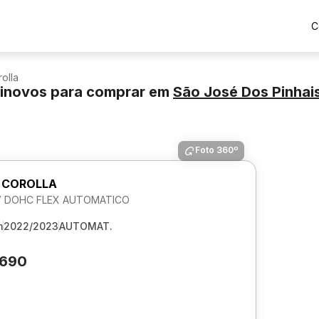
C
olla
minovos para comprar
em
São José Dos Pinhai
Foto 360º
 COROLLA
16V DOHC FLEX AUTOMATICO
m
2022/2023
AUTOMAT.
.690