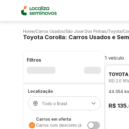
Home
/
Carros Usados
/
São José Dos Pinhais
/
Toyota
/
Cor
Toyota Corolla: Carros Usados e Se
1 veículo
Filtros
TOYOTA
XEI 2.0 
Localização
44.054 k
R$ 135
Carros em oferta
Carros com desconto já