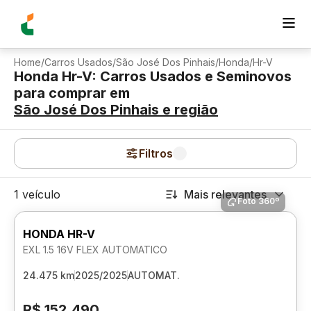
Home
/
Carros Usados
/
São José Dos Pinhais
/
Honda
/
Hr-V
Honda Hr-V: Carros Usados e Seminovos
para comprar
em
São José Dos Pinhais
e região
Filtros
1 veículo
Mais relevantes
Foto 360º
HONDA HR-V
EXL 1.5 16V FLEX AUTOMATICO
24.475 km
2025/2025
AUTOMAT.
R$ 152.490