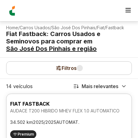
Home
/
Carros Usados
/
São José Dos Pinhais
/
Fiat
/
Fastback
Fiat Fastback: Carros Usados e
Seminovos para comprar
em
São José Dos Pinhais
e região
Filtros
14 veículos
Mais relevantes
FIAT FASTBACK
AUDACE T200 HIBRIDO MHEV FLEX 1.0 AUTOMATICO
34.502 km
2025/2025
AUTOMAT.
Premium