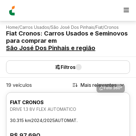
Home
/
Carros Usados
/
São José Dos Pinhais
/
Fiat
/
Cronos
Fiat Cronos: Carros Usados e Seminovos
para comprar
em
São José Dos Pinhais
e região
Filtros
19 veículos
Mais relevantes
Foto 360º
FIAT CRONOS
DRIVE 1.3 8V FLEX AUTOMATICO
30.315 km
2024/2025
AUTOMAT.
R$ 97.690