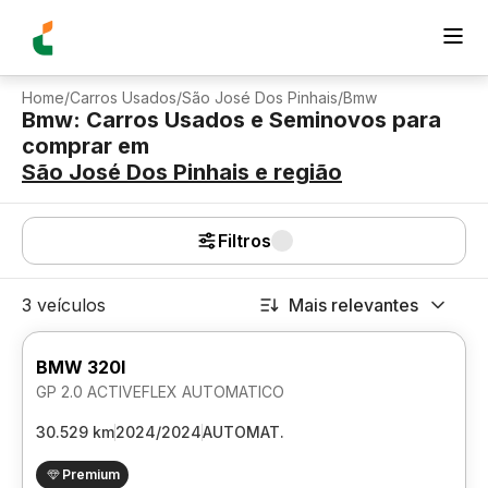
Home
/
Carros Usados
/
São José Dos Pinhais
/
Bmw
Bmw: Carros Usados e Seminovos para
comprar
em
São José Dos Pinhais
e região
Filtros
3 veículos
Mais relevantes
BMW 320I
GP 2.0 ACTIVEFLEX AUTOMATICO
30.529 km
2024/2024
AUTOMAT.
Premium