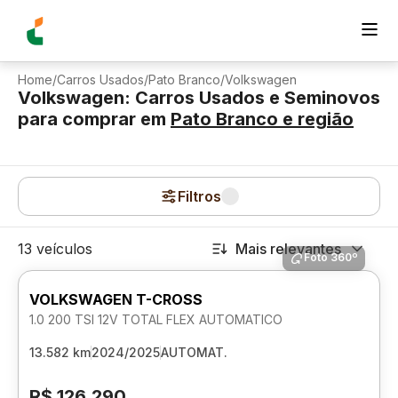
Home
/
Carros Usados
/
Pato Branco
/
Volkswagen
Volkswagen: Carros Usados e Seminovos
para comprar
em
Pato Branco
e região
Filtros
13 veículos
Mais relevantes
Foto 360º
VOLKSWAGEN T-CROSS
1.0 200 TSI 12V TOTAL FLEX AUTOMATICO
13.582 km
2024/2025
AUTOMAT.
R$ 126.290