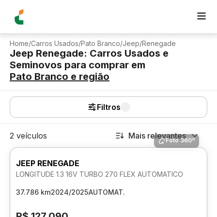
Home
/
Carros Usados
/
Pato Branco
/
Jeep
/
Renegade
Jeep Renegade: Carros Usados e
Seminovos para comprar
em
Pato Branco
e região
Filtros
2 veículos
Mais relevantes
Foto 360º
JEEP RENEGADE
LONGITUDE 1.3 16V TURBO 270 FLEX AUTOMATICO
37.786 km
2024/2025
AUTOMAT.
R$ 127.090