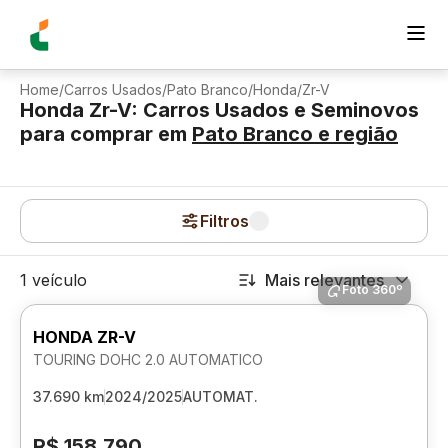
Home
/
Carros Usados
/
Pato Branco
/
Honda
/
Zr-V
Honda Zr-V: Carros Usados e Seminovos
para comprar
em
Pato Branco
e região
Filtros
1 veículo
Mais relevantes
Foto 360º
HONDA ZR-V
TOURING DOHC 2.0 AUTOMATICO
37.690 km
2024/2025
AUTOMAT.
R$ 158.790