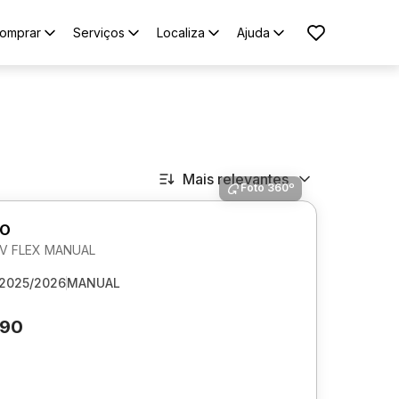
omprar
Serviços
Localiza
Ajuda
Mais relevantes
Foto 360º
GO
 6V FLEX MANUAL
2025/2026
MANUAL
390