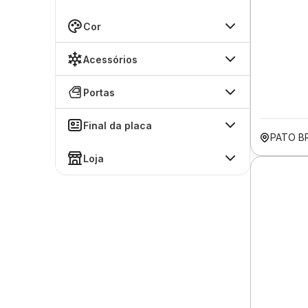
Cor
Acessórios
Portas
Final da placa
PATO B
Loja