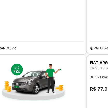
RANCO/PR
PATO B
FIAT AR
DRIVE 1.0
36.371 km
R$ 77.