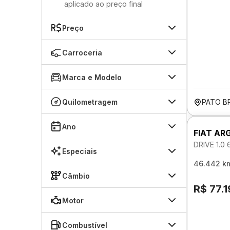
aplicado ao preço final
Preço
Carroceria
Marca e Modelo
Quilometragem
PATO B
Ano
FIAT AR
DRIVE 1.0
Especiais
46.442 k
Câmbio
R$ 77.
Motor
Combustível