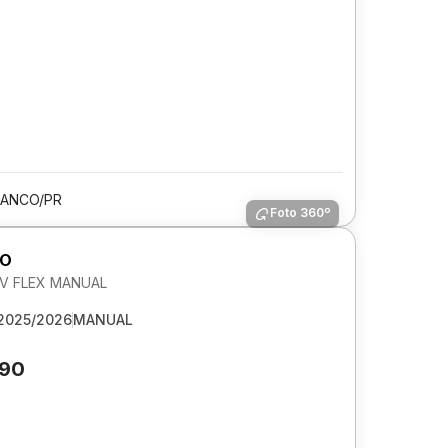
RANCO/PR
Foto 360º
GO
 6V FLEX MANUAL
2025/2026
MANUAL
990