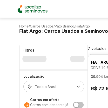
Home
/
Carros Usados
/
Pato Branco
/
Fiat
/
Argo
Fiat Argo: Carros Usados e Seminov
7 veículos
Filtros
FIAT AR
DRIVE 1.0
Localização
39.904 k
R$ 72.
Carros em oferta
Carros com desconto já