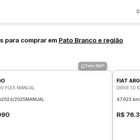
C
os para comprar
em
Pato Branco
e região
Foto 360º
GO
FIAT AR
 6V FLEX MANUAL
DRIVE 1.0
m
2024/2025
MANUAL
47.623 km
990
R$ 76.