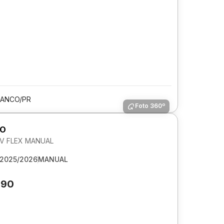
RANCO/PR
Foto 360º
GO
 6V FLEX MANUAL
2025/2026
MANUAL
090