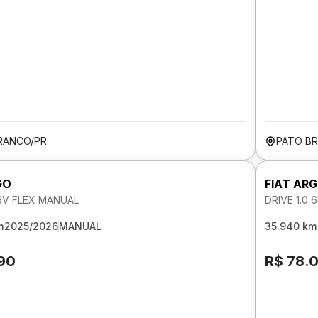
RANCO/PR
PATO B
GO
FIAT AR
 6V FLEX MANUAL
DRIVE 1.0
m
2025/2026
MANUAL
35.940 km
190
R$ 78.