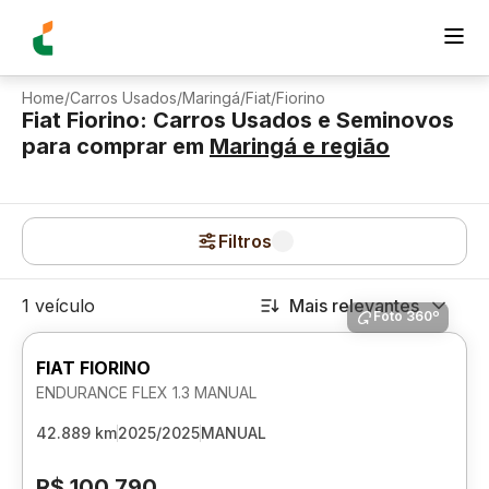
Home
/
Carros Usados
/
Maringá
/
Fiat
/
Fiorino
Fiat Fiorino: Carros Usados e Seminovos
para comprar
em
Maringá
e região
Filtros
1 veículo
Mais relevantes
Foto 360º
FIAT FIORINO
ENDURANCE FLEX 1.3 MANUAL
42.889 km
2025/2025
MANUAL
R$ 100.790