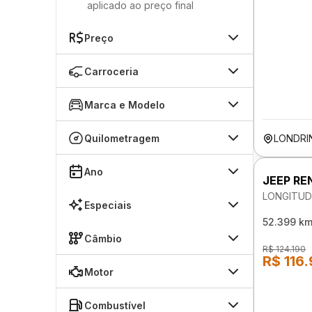
aplicado ao preço final
Preço
Carroceria
Marca e Modelo
Quilometragem
LONDRI
Ano
JEEP RE
LONGITUD
Especiais
52.399 k
Câmbio
R$ 124.190
R$ 116
Motor
Combustível