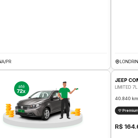
NA/PR
LONDRIN
JEEP C
LIMITED 7
40.840 km
Premiu
R$ 164