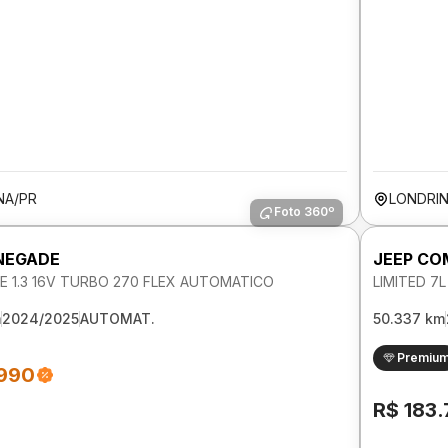
NA/PR
LONDRIN
Foto 360º
NEGADE
JEEP C
E 1.3 16V TURBO 270 FLEX AUTOMATICO
LIMITED 7
m
2024/2025
AUTOMAT.
50.337 km
Premiu
.990
R$ 183