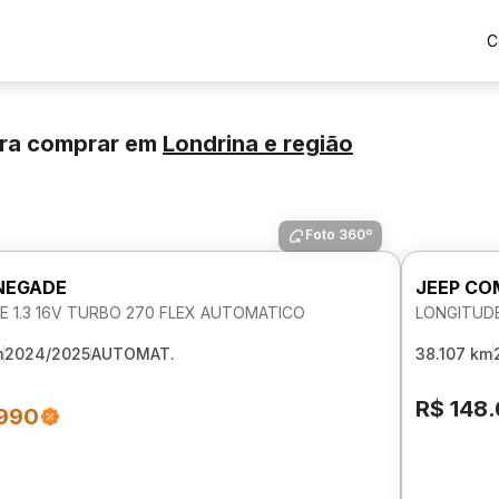
C
ra comprar
em
Londrina
e região
Foto 360º
NEGADE
JEEP CO
E 1.3 16V TURBO 270 FLEX AUTOMATICO
LONGITUDE
m
2024/2025
AUTOMAT.
38.107 km
R$ 148
.990