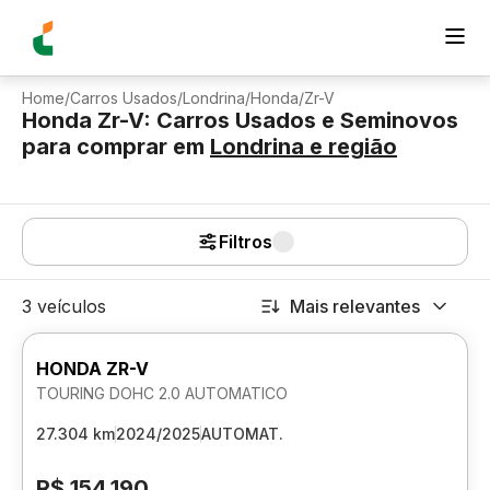
Home
/
Carros Usados
/
Londrina
/
Honda
/
Zr-V
Honda Zr-V: Carros Usados e Seminovos
para comprar
em
Londrina
e região
Filtros
3 veículos
Mais relevantes
HONDA ZR-V
TOURING DOHC 2.0 AUTOMATICO
27.304 km
2024/2025
AUTOMAT.
R$ 154.190