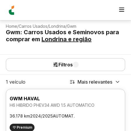
Home
/
Carros Usados
/
Londrina
/
Gwm
Gwm: Carros Usados e Seminovos para
comprar
em
Londrina
e região
Filtros
1 veículo
Mais relevantes
GWM HAVAL
H6 HIBRIDO PHEV34 AWD 1.5 AUTOMATICO
36.178 km
2024/2025
AUTOMAT.
Premium