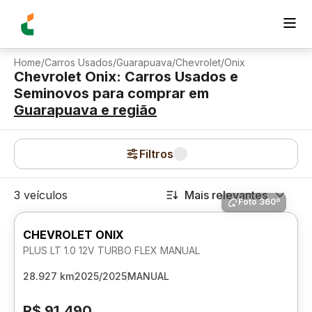
Home
/
Carros Usados
/
Guarapuava
/
Chevrolet
/
Onix
Chevrolet Onix: Carros Usados e
Seminovos para comprar
em
Guarapuava
e região
Filtros
3 veículos
Mais relevantes
Foto 360º
CHEVROLET ONIX
PLUS LT 1.0 12V TURBO FLEX MANUAL
28.927 km
2025/2025
MANUAL
R$ 91.490