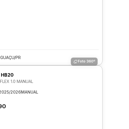
IGUAÇU/PR
Foto 360º
 HB20
LEX 1.0 MANUAL
2025/2026
MANUAL
90