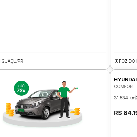
 IGUAÇU/PR
FOZ DO 
HYUNDAI
COMFORT F
31.534 km
R$ 84.1