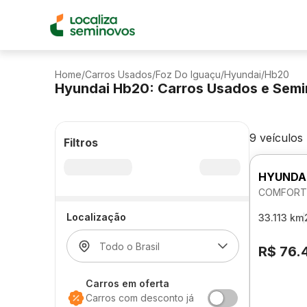
Home
/
Carros Usados
/
Foz Do Iguaçu
/
Hyundai
/
Hb20
Hyundai Hb20: Carros Usados e Sem
9 veículos
Filtros
HYUNDA
COMFORT 
Localização
33.113 km
R$ 76.
Carros em oferta
Carros com desconto já