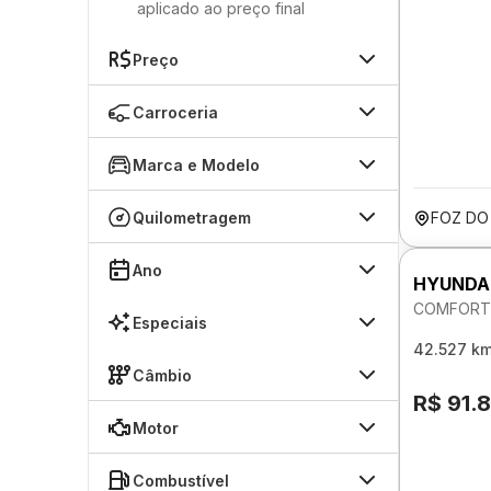
aplicado ao preço final
Preço
Carroceria
Marca e Modelo
Quilometragem
FOZ DO
Ano
HYUNDA
COMFORT 
Especiais
42.527 k
Câmbio
R$ 91.
Motor
Combustível