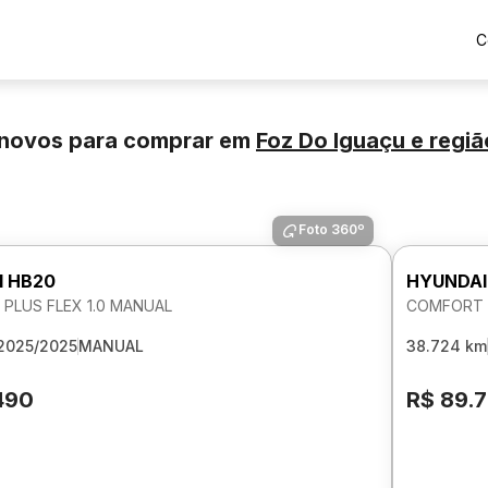
C
inovos para comprar
em
Foz Do Iguaçu
e regiã
Foto 360º
I HB20
HYUNDAI
PLUS FLEX 1.0 MANUAL
COMFORT P
2025/2025
MANUAL
38.724 km
490
R$ 89.