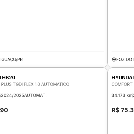
 IGUAÇU/PR
FOZ DO 
I HB20
HYUNDAI
PLUS TGDI FLEX 1.0 AUTOMATICO
COMFORT P
m
2024/2025
AUTOMAT.
34.173 km
890
R$ 75.