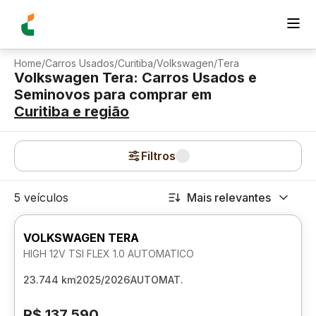
Home
/
Carros Usados
/
Curitiba
/
Volkswagen
/
Tera
Volkswagen Tera: Carros Usados e
Seminovos para comprar
em
Curitiba
e região
Filtros
5 veículos
Mais relevantes
VOLKSWAGEN TERA
HIGH 12V TSI FLEX 1.0 AUTOMATICO
23.744 km
2025/2026
AUTOMAT.
R$ 137.590