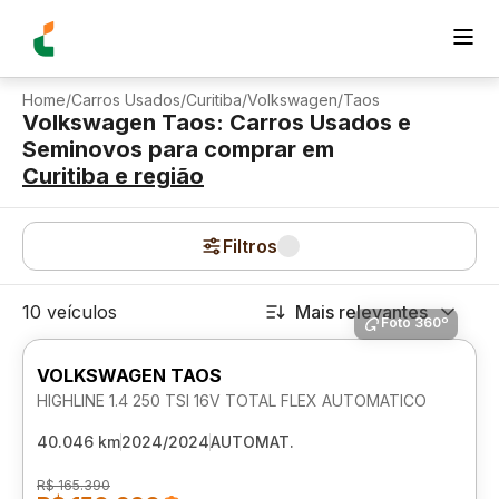
Home
/
Carros Usados
/
Curitiba
/
Volkswagen
/
Taos
Volkswagen Taos: Carros Usados e
Seminovos para comprar
em
Curitiba
e região
Filtros
10 veículos
Mais relevantes
Foto 360º
VOLKSWAGEN TAOS
HIGHLINE 1.4 250 TSI 16V TOTAL FLEX AUTOMATICO
40.046 km
2024/2024
AUTOMAT.
R$ 165.390