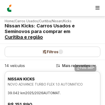
Home
/
Carros Usados
/
Curitiba
/
Nissan
/
Kicks
Nissan Kicks: Carros Usados e
Seminovos para comprar
em
Curitiba
e região
Filtros
14 veículos
Mais relevantes
Foto 360º
NISSAN KICKS
NOVO ADVANCE TURBO FLEX 1.0 AUTOMATICO
39.042 km
2025/2026
AUTOMAT.
R$ 151.890