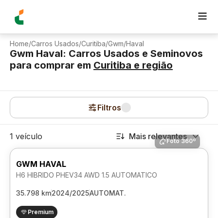
Home
/
Carros Usados
/
Curitiba
/
Gwm
/
Haval
Gwm Haval: Carros Usados e Seminovos
para comprar
em
Curitiba
e região
Filtros
1 veículo
Mais relevantes
Foto 360º
GWM HAVAL
H6 HIBRIDO PHEV34 AWD 1.5 AUTOMATICO
35.798 km
2024/2025
AUTOMAT.
Premium