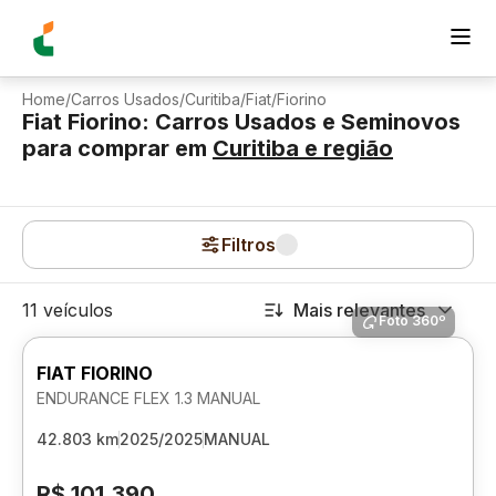
Home
/
Carros Usados
/
Curitiba
/
Fiat
/
Fiorino
Fiat Fiorino: Carros Usados e Seminovos
para comprar
em
Curitiba
e região
Filtros
11 veículos
Mais relevantes
Foto 360º
FIAT FIORINO
ENDURANCE FLEX 1.3 MANUAL
42.803 km
2025/2025
MANUAL
R$ 101.390