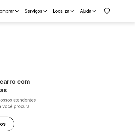
omprar
Serviços
Localiza
Ajuda
carro com
cas
nossos atendentes
e você procura.
ros