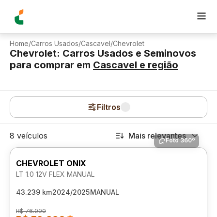
Home
/
Carros Usados
/
Cascavel
/
Chevrolet
Chevrolet: Carros Usados e Seminovos
para comprar
em
Cascavel
e região
Filtros
8 veículos
Mais relevantes
Foto 360º
CHEVROLET ONIX
LT 1.0 12V FLEX MANUAL
43.239 km
2024/2025
MANUAL
R$ 76.090