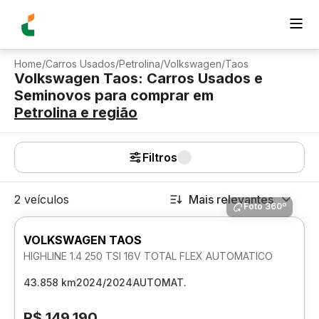
Home
/
Carros Usados
/
Petrolina
/
Volkswagen
/
Taos
Volkswagen Taos: Carros Usados e
Seminovos para comprar
em
Petrolina
e região
Filtros
2 veículos
Mais relevantes
Foto 360º
VOLKSWAGEN TAOS
HIGHLINE 1.4 250 TSI 16V TOTAL FLEX AUTOMATICO
43.858 km
2024/2024
AUTOMAT.
R$ 149.190