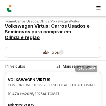
Home
/
Carros Usados
/
Olinda
/
Volkswagen
/
Virtus
Volkswagen Virtus: Carros Usados e
Seminovos para comprar
em
Olinda
e região
Filtros
14 veículos
Mais relevantes
Foto 360º
VOLKSWAGEN VIRTUS
COMFORTLINE 1.0 12V 200 TSI TOTAL FLEX AUTOMATICO
19.470 km
2025/2025
AUTOMAT.
R$ 123.090