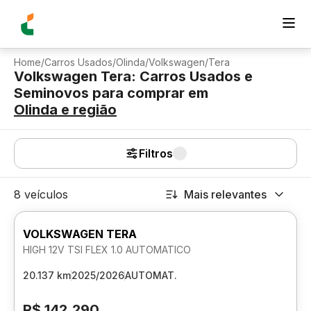
Home
/
Carros Usados
/
Olinda
/
Volkswagen
/
Tera
Volkswagen Tera: Carros Usados e
Seminovos para comprar
em
Olinda
e região
Filtros
8 veículos
Mais relevantes
VOLKSWAGEN TERA
HIGH 12V TSI FLEX 1.0 AUTOMATICO
20.137 km
2025/2026
AUTOMAT.
R$ 142.290