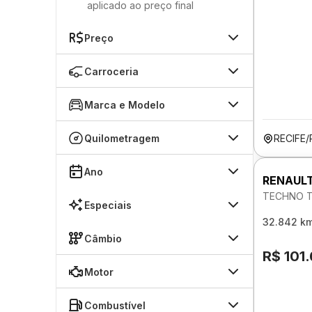
aplicado ao preço final
Preço
Carroceria
Marca e Modelo
Quilometragem
RECIFE/
Ano
RENAULT
TECHNO T
Especiais
32.842 k
Câmbio
R$ 101
Motor
Combustível