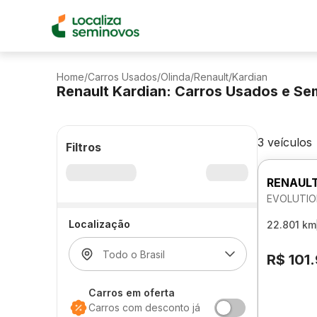
Home
/
Carros Usados
/
Olinda
/
Renault
/
Kardian
Renault Kardian: Carros Usados e S
3 veículos
Filtros
RENAULT
EVOLUTIO
Localização
22.801 km
R$ 101
Carros em oferta
Carros com desconto já