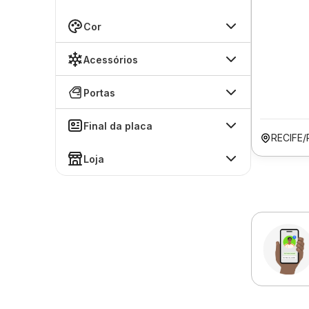
Cor
Acessórios
Portas
Final da placa
RECIFE/
Loja