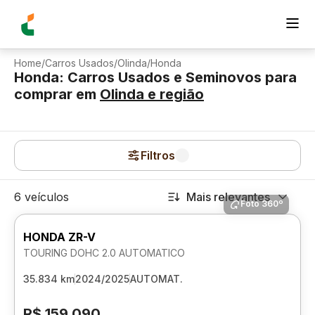
Home
/
Carros Usados
/
Olinda
/
Honda
Honda: Carros Usados e Seminovos para
comprar
em
Olinda
e região
Filtros
6 veículos
Mais relevantes
Foto 360º
HONDA ZR-V
TOURING DOHC 2.0 AUTOMATICO
35.834 km
2024/2025
AUTOMAT.
R$ 159.090