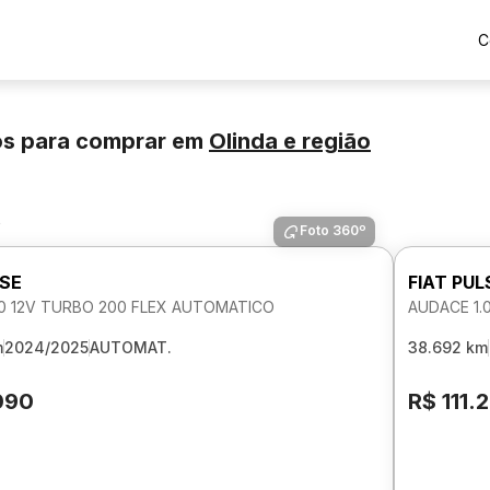
C
os para comprar
em
Olinda
e região
s
Foto 360º
LSE
FIAT PUL
.0 12V TURBO 200 FLEX AUTOMATICO
AUDACE 1.
m
2024/2025
AUTOMAT.
38.692 km
.090
R$ 111.