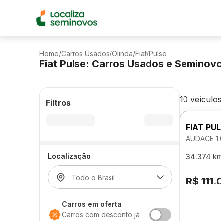
Home
/
Carros Usados
/
Olinda
/
Fiat
/
Pulse
Fiat Pulse: Carros Usados e Seminov
10 veículo
Filtros
FIAT PU
AUDACE 1
Localização
34.374 k
R$ 111
Carros em oferta
Carros com desconto já