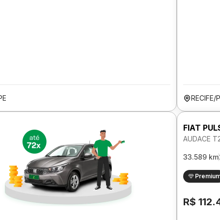
PE
RECIFE/
FIAT PUL
AUDACE T2
33.589 km
Premiu
R$ 112.