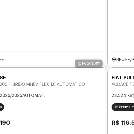
PE
RECIFE/
Foto 360º
LSE
FIAT PUL
200 HIBRIDO MHEV FLEX 1.0 AUTOMATICO
AUDACE T2
2025/2025
AUTOMAT.
22.524 km
m
Premiu
.190
R$ 116.