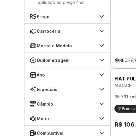
aplicado ao preço final
Preço
Carroceria
Marca e Modelo
Quilometragem
RECIFE/
Ano
FIAT PU
AUDACE T
Especiais
35.731 km
Câmbio
Premiu
Motor
R$ 106
Combustível