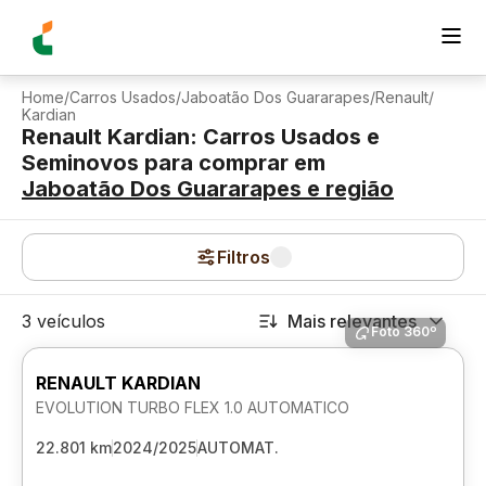
Home
/
Carros Usados
/
Jaboatão Dos Guararapes
/
Renault
/
Kardian
Renault Kardian: Carros Usados e
Seminovos para comprar
em
Jaboatão Dos Guararapes
e região
Filtros
3 veículos
Mais relevantes
Foto 360º
RENAULT KARDIAN
EVOLUTION TURBO FLEX 1.0 AUTOMATICO
22.801 km
2024/2025
AUTOMAT.