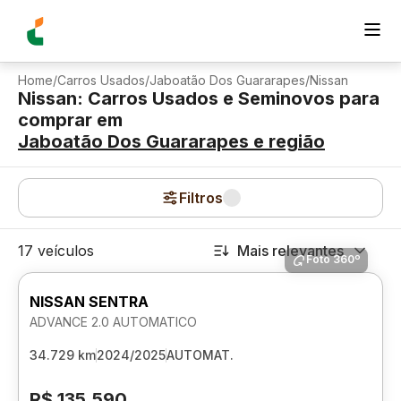
Home
/
Carros Usados
/
Jaboatão Dos Guararapes
/
Nissan
Nissan: Carros Usados e Seminovos para
comprar
em
Jaboatão Dos Guararapes
e região
Filtros
17 veículos
Mais relevantes
Foto 360º
NISSAN SENTRA
ADVANCE 2.0 AUTOMATICO
34.729 km
2024/2025
AUTOMAT.
R$ 135.590