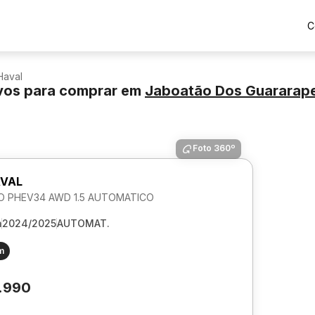
C
Haval
vos para comprar
em
Jaboatão Dos Guararap
Foto 360º
VAL
DO PHEV34 AWD 1.5 AUTOMATICO
m
2024/2025
AUTOMAT.
m
.990