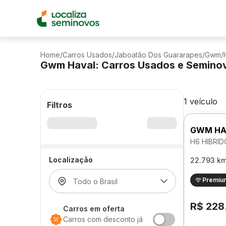
Home
/
Carros Usados
/
Jaboatão Dos Guararapes
/
Gwm
/
Gwm Haval: Carros Usados e Semino
1 veículo
Filtros
GWM HA
H6 HIBRI
Localização
22.793 k
Premiu
R$ 228
Carros em oferta
Carros com desconto já