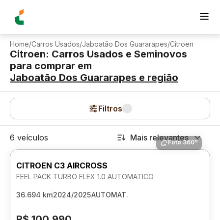
Home
/
Carros Usados
/
Jaboatão Dos Guararapes
/
Citroen
Citroen: Carros Usados e Seminovos
para comprar
em
Jaboatão Dos Guararapes
e região
Filtros
6 veículos
Mais relevantes
Foto 360º
CITROEN C3 AIRCROSS
FEEL PACK TURBO FLEX 1.0 AUTOMATICO
36.694 km
2024/2025
AUTOMAT.
R$ 100.990