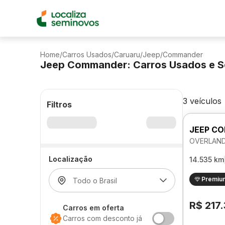
Home
/
Carros Usados
/
Caruaru
/
Jeep
/
Commander
Jeep Commander: Carros Usados e S
3 veículos
Filtros
JEEP C
OVERLAND
Localização
14.535 km
Premiu
R$ 217
Carros em oferta
Carros com desconto já