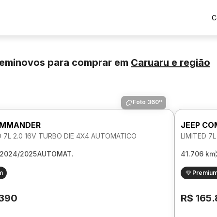
C
eminovos para comprar
em
Caruaru
e região
Foto 360º
OMMANDER
JEEP C
 7L 2.0 16V TURBO DIE 4X4 AUTOMATICO
LIMITED 7
2024/2025
AUTOMAT.
41.706 km
m
Premiu
.390
R$ 165