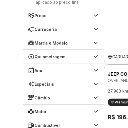
aplicado ao preço final
Preço
Carroceria
Marca e Modelo
Quilometragem
CARUAR
Ano
JEEP C
OVERLAND
Especiais
27.983 km
Câmbio
Premiu
Motor
R$ 196
Combustível