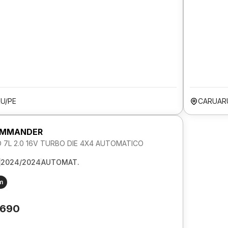
U/PE
CARUAR
OMMANDER
 7L 2.0 16V TURBO DIE 4X4 AUTOMATICO
2024/2024
AUTOMAT.
m
.690