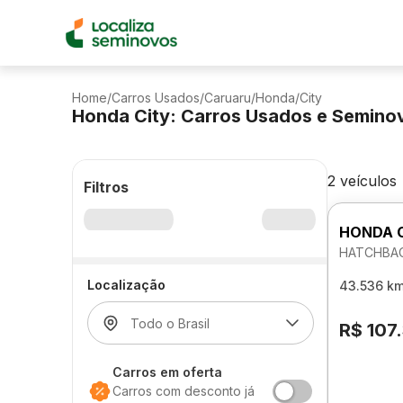
Home
/
Carros Usados
/
Caruaru
/
Honda
/
City
Honda City: Carros Usados e Semino
2 veículos
Filtros
HONDA 
HATCHBAC
Localização
43.536 k
R$ 107
Carros em oferta
Carros com desconto já