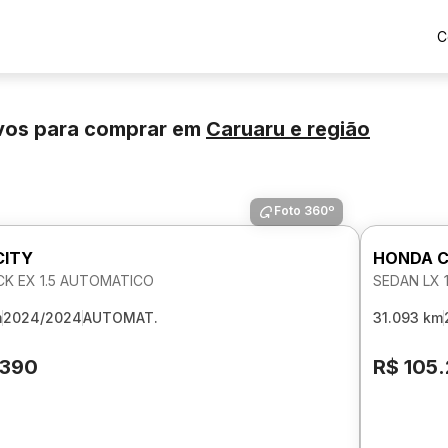
C
vos para comprar
em
Caruaru
e região
Foto 360º
CITY
HONDA C
K EX 1.5 AUTOMATICO
SEDAN LX 
m
2024/2024
AUTOMAT.
31.093 km
.390
R$ 105