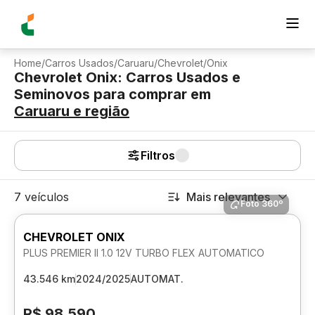
Home
/
Carros Usados
/
Caruaru
/
Chevrolet
/
Onix
Chevrolet Onix: Carros Usados e
Seminovos para comprar
em
Caruaru
e região
Filtros
7 veículos
Mais relevantes
Foto 360º
CHEVROLET ONIX
PLUS PREMIER II 1.0 12V TURBO FLEX AUTOMATICO
43.546 km
2024/2025
AUTOMAT.
R$ 98.590