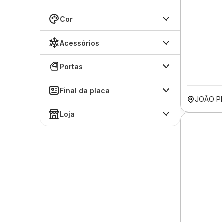
Cor
Acessórios
Portas
Final da placa
JOÃO P
Loja