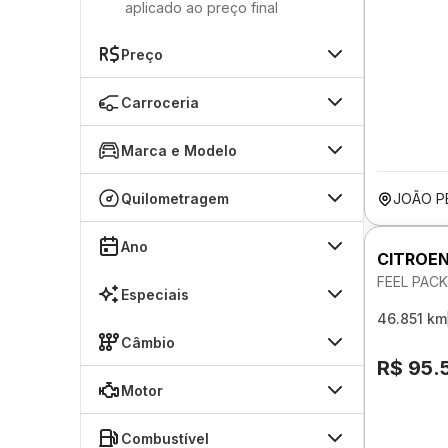
aplicado ao preço final
Preço
Carroceria
Marca e Modelo
Quilometragem
JOÃO P
Ano
CITROEN
FEEL PAC
Especiais
46.851 km
Câmbio
R$ 95.
Motor
Combustível