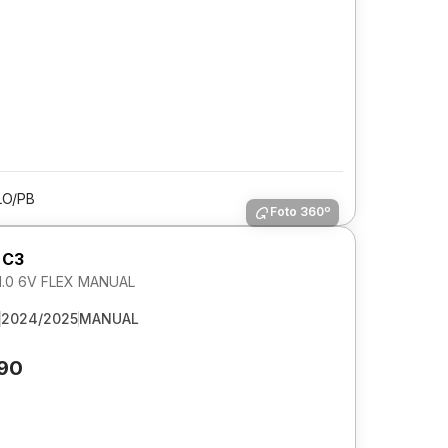
LO/PB
Foto 360º
 C3
1.0 6V FLEX MANUAL
2024/2025
MANUAL
990