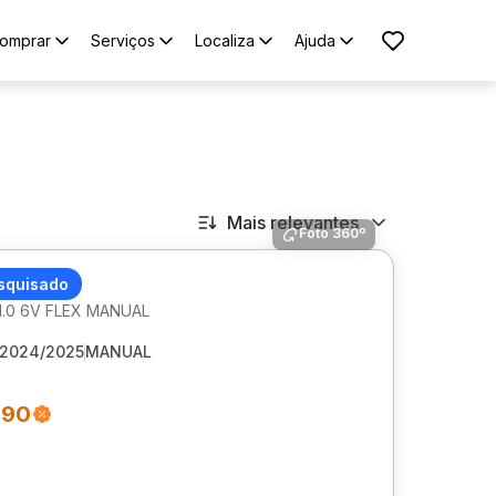
omprar
Serviços
Localiza
Ajuda
Mais relevantes
Foto 360º
 C3
squisado
1.0 6V FLEX MANUAL
2024/2025
MANUAL
990