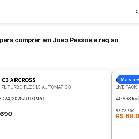
C
 para comprar
em
João Pessoa
e região
 C3 AIRCROSS
CITROEN
Mais pe
K 7L TURBO FLEX 1.0 AUTOMATICO
LIVE PACK 
2024/2025
AUTOMAT.
40.598 km
R$ 72.890
.690
R$ 69.