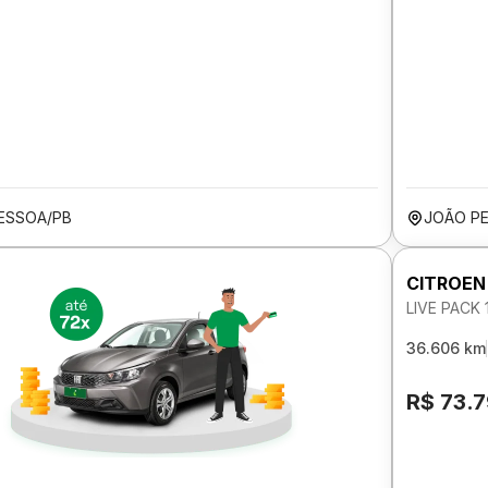
ESSOA/PB
JOÃO P
CITROEN
LIVE PACK 
36.606 km
R$ 73.