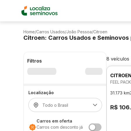
Home
/
Carros Usados
/
João Pessoa
/
Citroen
Citroen: Carros Usados e Seminovos
8 veículos
Filtros
CITROEN
FEEL PAC
Localização
31.173 km
R$ 106
Carros em oferta
Carros com desconto já