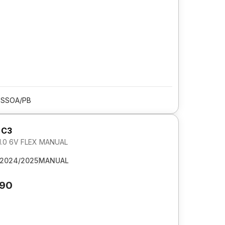
ESSOA/PB
 C3
1.0 6V FLEX MANUAL
2024/2025
MANUAL
790