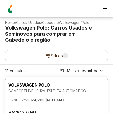
Home
/
Carros Usados
/
Cabedelo
/
Volkswagen
/
Polo
Volkswagen Polo: Carros Usados e
Seminovos para comprar
em
Cabedelo
e região
Filtros
11 veículos
Mais relevantes
VOLKSWAGEN POLO
COMFORTLINE 1.0 12V TSI FLEX AUTOMATICO
35.403 km
2024/2025
AUTOMAT.
R$ 103.690