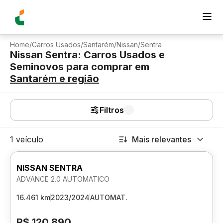
Home
/
Carros Usados
/
Santarém
/
Nissan
/
Sentra
Nissan Sentra: Carros Usados e
Seminovos para comprar
em
Santarém
e região
Filtros
1 veículo
Mais relevantes
NISSAN SENTRA
ADVANCE 2.0 AUTOMATICO
16.461 km
2023/2024
AUTOMAT.
R$ 120.890