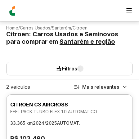
Home
/
Carros Usados
/
Santarém
/
Citroen
Citroen: Carros Usados e Seminovos
para comprar
em
Santarém
e região
Filtros
2 veículos
Mais relevantes
CITROEN C3 AIRCROSS
FEEL PACK TURBO FLEX 1.0 AUTOMATICO
33.365 km
2024/2025
AUTOMAT.
R$ 103.490