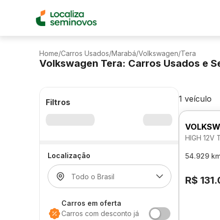
Home
/
Carros Usados
/
Marabá
/
Volkswagen
/
Tera
Volkswagen Tera: Carros Usados e S
1 veículo
Filtros
VOLKSW
HIGH 12V 
Localização
54.929 k
R$ 131
Carros em oferta
Carros com desconto já