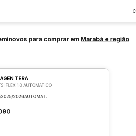
C
eminovos para comprar
em
Marabá
e região
AGEN TERA
TSI FLEX 1.0 AUTOMATICO
m
2025/2026
AUTOMAT.
.090