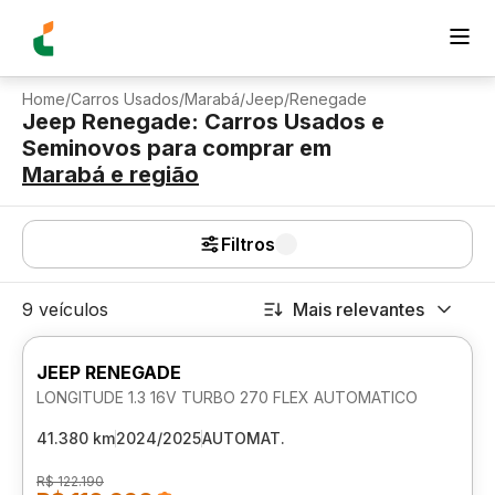
Home
/
Carros Usados
/
Marabá
/
Jeep
/
Renegade
Jeep Renegade: Carros Usados e
Seminovos para comprar
em
Marabá
e região
Filtros
9 veículos
Mais relevantes
JEEP RENEGADE
LONGITUDE 1.3 16V TURBO 270 FLEX AUTOMATICO
41.380 km
2024/2025
AUTOMAT.
R$ 122.190