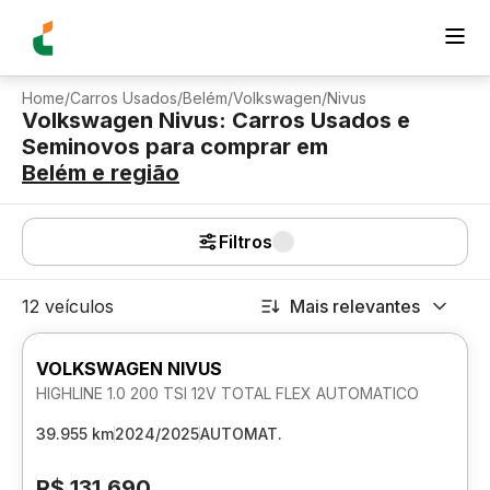
Home
/
Carros Usados
/
Belém
/
Volkswagen
/
Nivus
Volkswagen Nivus: Carros Usados e
Seminovos para comprar
em
Belém
e região
Filtros
12 veículos
Mais relevantes
VOLKSWAGEN NIVUS
HIGHLINE 1.0 200 TSI 12V TOTAL FLEX AUTOMATICO
39.955 km
2024/2025
AUTOMAT.
R$ 131.690