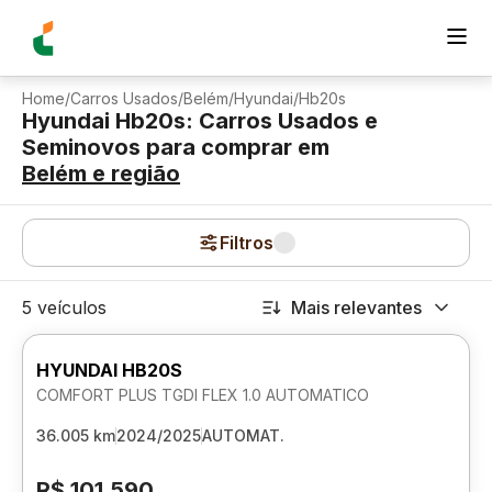
Home
/
Carros Usados
/
Belém
/
Hyundai
/
Hb20s
Hyundai Hb20s: Carros Usados e
Seminovos para comprar
em
Belém
e região
Filtros
5 veículos
Mais relevantes
HYUNDAI HB20S
COMFORT PLUS TGDI FLEX 1.0 AUTOMATICO
36.005 km
2024/2025
AUTOMAT.
R$ 101.590