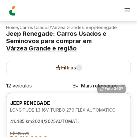
Home
/
Carros Usados
/
Várzea Grande
/
Jeep
/
Renegade
Jeep Renegade: Carros Usados e
Seminovos para comprar
em
Várzea Grande
e região
Filtros
12 veículos
Mais relevantes
Foto 360º
JEEP RENEGADE
LONGITUDE 1.3 16V TURBO 270 FLEX AUTOMATICO
41.485 km
2024/2025
AUTOMAT.
R$ 118.290